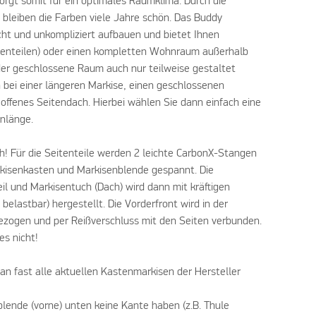
rgt somit für ein optimales Raumklima. Durch die
 bleiben die Farben viele Jahre schön. Das Buddy
icht und unkompliziert aufbauen und bietet Ihnen
itenteilen) oder einen kompletten Wohnraum außerhalb
der geschlossene Raum auch nur teilweise gestaltet
 bei einer längeren Markise, einen geschlossenen
offenes Seitendach. Hierbei wählen Sie dann einfach eine
enlänge.
h! Für die Seitenteile werden 2 leichte CarbonX-Stangen
kisenkasten und Markisenblende gespannt. Die
il und Markisentuch (Dach) wird dann mit kräftigen
belastbar) hergestellt. Die Vorderfront wird in der
ezogen und per Reißverschluss mit den Seiten verbunden.
es nicht!
an fast alle aktuellen Kastenmarkisen der Hersteller
blende (vorne) unten keine Kante haben (z.B. Thule