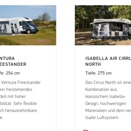
NTURA
ISABELLA AIR CIRR
EESTANDER
NORTH
fe: 254 cm
Tiefe: 275 cm
 Ventura Freestander
Das Cirrus North ist ein
 ein freistehendes
Kombination aus
ell mit hoher
klassischem Isabella-
bilität. Sehr flexible
Design, hochwertigen
rch herausnehmbare
Materialien und dem n
le.
IsaAir Luftsystem.