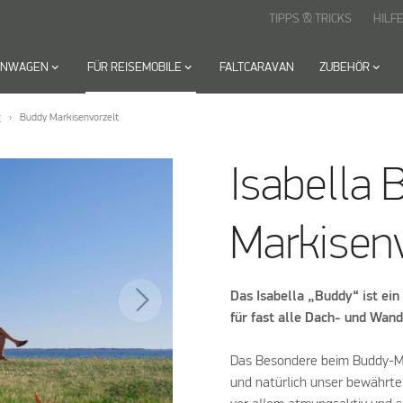
TIPPS & TRICKS
HILF
HNWAGEN
keyboard_arrow_down
FÜR REISEMOBILE
keyboard_arrow_down
FALTCARAVAN
ZUBEHÖR
keyboard_arrow_down
r
Buddy Markisenvorzelt
Isabella 
Markisenv
Das Isabella „Buddy“ ist ei
für fast alle Dach- und Wa
Das Besondere beim Buddy-Mark
und natürlich unser bewährte