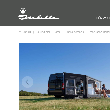
FÜR WO
Zurück
Sie sind hier:
Home
Für Reisemobile
Markisenzubehö