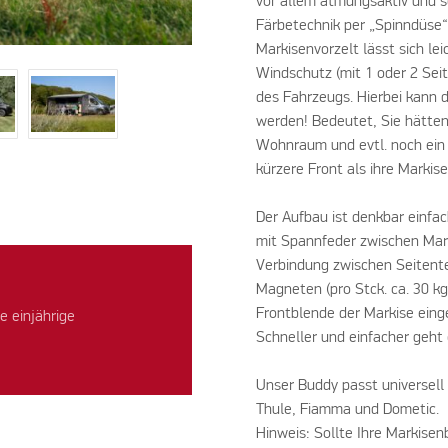
vor allem atmungsaktiv und so
Färbetechnik per „Spinndüse“
Markisenvorzelt lässt sich le
Windschutz (mit 1 oder 2 Se
des Fahrzeugs. Hierbei kann 
werden! Bedeutet, Sie hätten
Wohnraum und evtl. noch ein 
kürzere Front als ihre Markis
Der Aufbau ist denkbar einfac
mit Spannfeder zwischen Mar
Verbindung zwischen Seitente
Magneten (pro Stck. ca. 30 kg 
Frontblende der Markise eing
e einjährige
Schneller und einfacher geht 
Unser Buddy passt universell 
Thule, Fiamma und Dometic.
Hinweis: Sollte Ihre Markisen