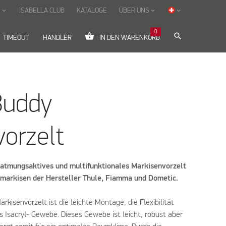
E
ISABELLA CLUB
KATALOGE
ÜBER UNS
keyboard_arrow_down
keyboard_arrow_down
keyboard_arrow_down
0
shopping_basket
search
TIMEOUT
HÄNDLER
IN DEN WARENKORB
Buddy
orzelt
n atmungsaktives und multifunktionales Markisenvorzelt
ndmarkisen der Hersteller Thule, Fiamma und Dometic.
isenvorzelt ist die leichte Montage, die Flexibilität
s Isacryl- Gewebe. Dieses Gewebe ist leicht, robust aber