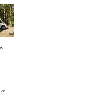
US
e
euen