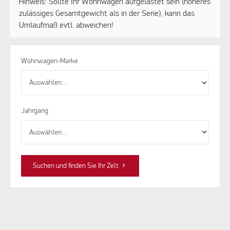
Hinweis: Sollte Ihr Wohnwagen aufgelastet sein (höheres
zulässiges Gesamtgewicht als in der Serie), kann das
Umlaufmaß evtl. abweichen!
Wohnwagen-Marke
Jahrgang
keyboard_arrow_right
Suchen und finden Sie Ihr Zelt