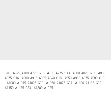
Please accept marketing cookies to watch this video
G10 - A675, A700, A725, G12 - A750, A775, G13 - A800, A825, G14 - A850,
A875, G16 - A900, A915, A925, A940, G18 - A950, A962, A975, A989, G19
- A1000, A1015, A1025, G20 - A1050, A1075, G21 - A1100, A1125, G22 -
A1150, A1175, G23 - A1200, A1225