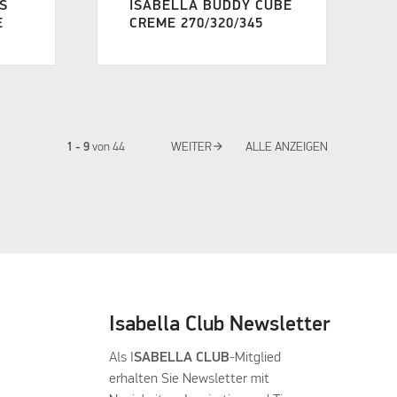
US
ISABELLA BUDDY CUBE
E
CREME 270/320/345
arrow_forward
1 - 9
von
44
WEITER
ALLE ANZEIGEN
Isabella Club Newsletter
Als I
SABELLA CLUB
-Mitglied
erhalten Sie Newsletter mit