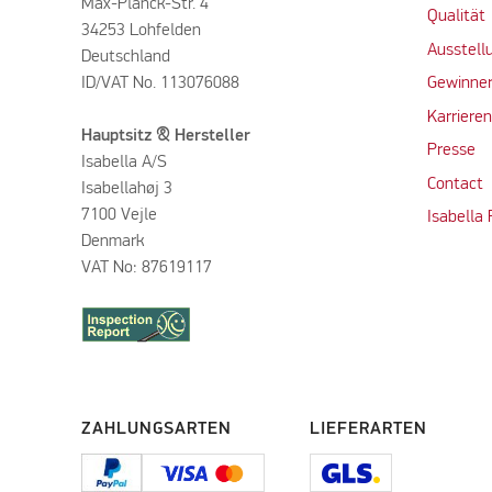
Max-Planck-Str. 4
Qualität
34253 Lohfelden
Ausstell
Deutschland
ID/VAT No. 113076088
Gewinner
Karriere
Hauptsitz & Hersteller
Presse
Isabella A/S
Contact
Isabellahøj 3
7100 Vejle
Isabella
Denmark
VAT No: 87619117
ZAHLUNGSARTEN
LIEFERARTEN