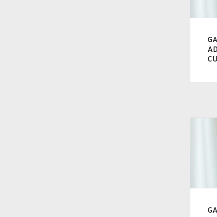
Standard Cube Creme
(6)
Sun Shine Plus
(3)
GA
AD
T@B
C
(5)
Van front
(1)
Van Side
(1)
Ventura
(2)
GA