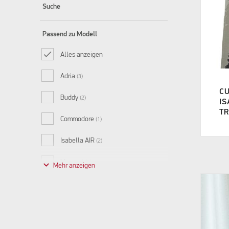
Suche
Passend zu Modell
Alles anzeigen
Adria
(3)
CU
Buddy
(2)
I
TR
Commodore
(1)
Isabella AIR
(2)
Moment
keyboard_arrow_down
(2)
Prisma
(4)
Standard Collage Blue
(5)
Standard Collage Sand
(5)