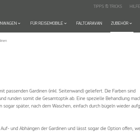
TIPPS & TRICKS
HILF
HNWAGEN
keyboard_arrow_down
FÜR REISEMOBILE
keyboard_arrow_down
FALTCARAVAN
ZUBEHÖR
keyboard_arrow_down
dinen
it passenden Gardinen (inkl. Seitenwand) geliefert. Die Farben sind
und runden somit die Gesamtoptik ab. Eine spezielle Behandlung mac
n sogar später, nach dem Waschen, einfach durch bügeln wieder aufg
 Auf- und Abhängen der Gardinen und lässt sogar die Option offen, w