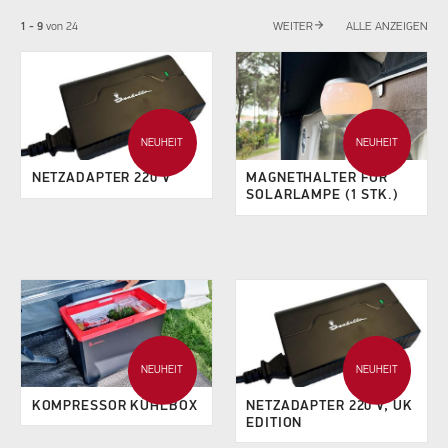
arrow_forward
1 - 9
von
24
WEITER
ALLE ANZEIGEN
NEUHEIT
NEUHEIT
NETZADAPTER 220 V
MAGNETHALTER FÜR
SOLARLAMPE (1 STK.)
NEUHEIT
NEUHEIT
KOMPRESSOR KÜHLBOX
NETZADAPTER 220 V, UK
EDITION