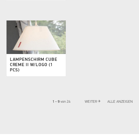
LAMPENSCHIRM CUBE
CREME II W/LOGO (1
PCS)
arrow_forward
1 - 9
von
24
WEITER
ALLE ANZEIGEN