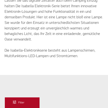
Lassen Sie das digitale Zeitalter auch beim Camping Einzug
halten Die Isabella Elektronik-Serie bietet Ihnen innovative
Elektronik-Lösungen und hohe Funktionalität in ein und
demselben Produkt. Hier ist eine Lampe nicht bloß eine Lampe.
Sie wurde für den Einsatz in unterschiedlichsten Situationen
konzipiert und erzeugt ein unvergleichlich warmes und
behagliches Licht, das Ihr Zelt in eine einladende, gemütliche
Oase verwandelt.
Die Isabella-Elektronikserie besteht aus Lampenschirmen,
Multifunktions-LED-Lampen und Stromtürmen.
tune
Filter