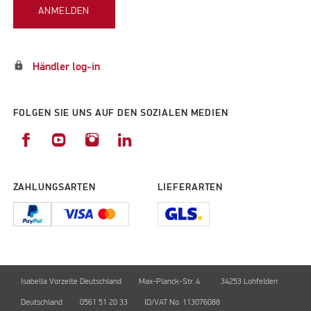
ANMELDEN
lock
Händler log-in
FOLGEN SIE UNS AUF DEN SOZIALEN MEDIEN
ZAHLUNGSARTEN
LIEFERARTEN
Isabella Vorzelte Deutschland
Max-Planck-Str. 4
34253 Lohfelden
Deutschland
0561 51 20 33
ID/VAT No. 113076088