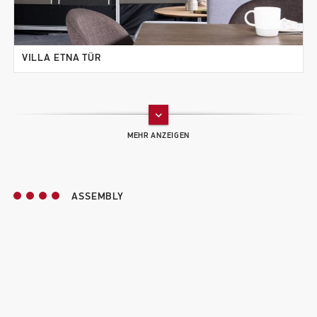
VILLA ETNA TÜR
VILLA REGENRINNE 650
keyboard_arrow_down
ASSEMBLY