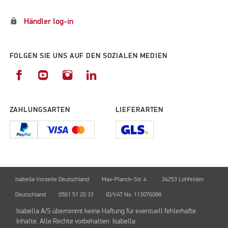
lock
Händler log-in
FOLGEN SIE UNS AUF DEN SOZIALEN MEDIEN
ZAHLUNGSARTEN
LIEFERARTEN
Isabella Vorzelte Deutschland
Max-Planck-Str. 4
34253 Lohfelden
Deutschland
0561 51 20 33
ID/VAT No. 113076088
Isabella A/S übernimmt keine Haftung für eventuell fehlerhafte
Inhalte. Alle Rechte vorbehalten Isabella.