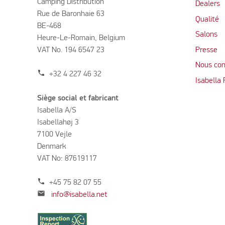
Camping Distribution
Dealers
Rue de Baronhaie 63
Qualité
BE-468
Salons
Heure-Le-Romain, Belgium
VAT No. 194 6547 23
Presse
Nous con
phone
+32 4 227 46 32
Isabella
Siège social et fabricant
Isabella A/S
Isabellahøj 3
7100 Vejle
Denmark
VAT No: 87619117
phone
+45 75 82 07 55
mail
info@isabella.net