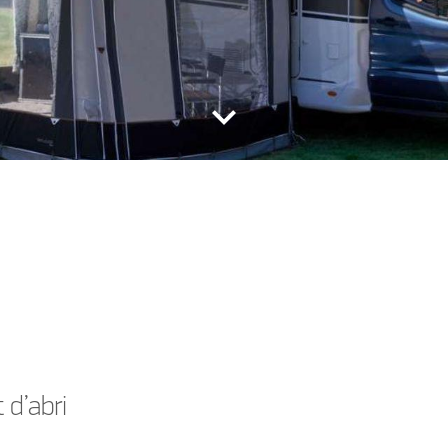
keyboard_arrow_down
 d’abri