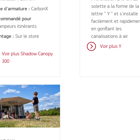
solette a la forme de la
e d'armature :
CarbonX
lettre ” Y ” et s'installe
commandé pour
facilement et rapideme
ampeurs itinérants
en gonflant les
ntage :
Sur le store
canalisations à air.
Voir plus Y
Voir plus Shadow Canopy
300