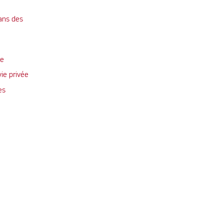
ans des
te
vie privée
es