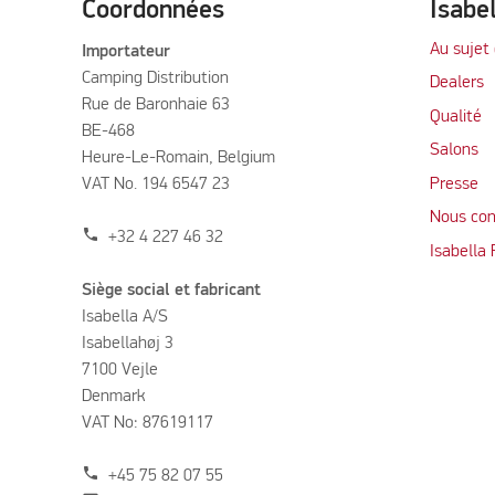
Coordonnées
Isabe
Au sujet 
Importateur
Camping Distribution
Dealers
Rue de Baronhaie 63
Qualité
BE-468
Salons
Heure-Le-Romain, Belgium
VAT No. 194 6547 23
Presse
Nous con
phone
+32 4 227 46 32
Isabella
Siège social et fabricant
Isabella A/S
Isabellahøj 3
7100 Vejle
Denmark
VAT No: 87619117
phone
+45 75 82 07 55