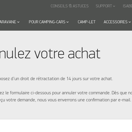
CONSEILS & ASTUCES
SUPPORT
ISAB
keyboard_arrow_down
CARAVANE
keyboard_arrow_down
POUR CAMPING-CARS
keyboard_arrow_down
CAMP-LET
ACCESSOIRES
keyboard_arrow_down
nulez votre achat
osez d’un droit de rétractation de 14 jours sur votre achat.
ez le formulaire ci-dessous pour annuler votre commande. Dès que n
eçu votre demande, nous vous enverrons une confirmation par e-mail