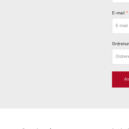
E-mail
*
Ordren
An