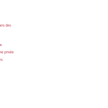
ans des
te
vie privée
es