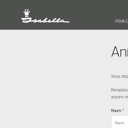
POUR 
An
Vous disp
Rempliss
aurons r
Navn
*