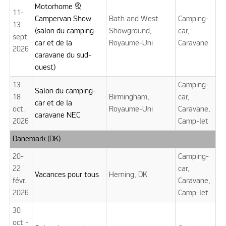
Motorhome &
11-
Campervan Show
Bath and West
Camping-
13
(salon du camping-
Showground,
car,
sept.
car et de la
Royaume-Uni
Caravane
2026
caravane du sud-
ouest)
13-
Camping-
Salon du camping-
18
Birmingham,
car,
car et de la
oct.
Royaume-Uni
Caravane,
caravane NEC
2026
Camp-let
Danemark (DK)
20-
Camping-
22
car,
Vacances pour tous
Herning, DK
févr.
Caravane,
2026
Camp-let
30
oct -