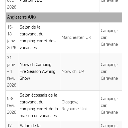
oct.
- Salon VDL
Caravane
2026
Angleterre (UK)
15-
Salon de la
Camping-
18
caravane, du
Manchester, UK
car,
janv.
camping-car et des
Caravane
2026
vacances
31
janv.
Norwich Camping
Camping-
- 1
Pre Season Awning
Norwich, UK
car,
févr.
Show
Caravane
2026
Salon écossais de la
5-8
Camping-
caravane, du
Glasgow,
févr.
car,
camping-car et de la
Royaume-Uni
2026
Caravane
maison de vacances
17-
Salon de la
Camping-