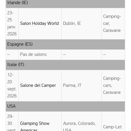
Irlande (IE)
23-
Camping-
25
Salon Holiday World
Dublin, IE
car,
janv.
Caravane
2026
Espagne (ES)
–
Pas de salons
–
–
Italie (IT)
12-
Camping-
20
Salone del Camper
Parma, IT
cars,
sept.
Caravane
2026
USA
29-
30
Glamping Show
Aurora, Colorado,
Camp-Let
sept.
Americas
USA