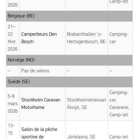
Camp-let
2026
Belgique (BE)
21–
22
Camperbeurs Den
Brabanthallen ‘s-
Camping-
févr.
Bosch
Hertogenbosch, BE
car
2026
Norvège (NO)
–
Pas de salons
–
–
Suède (SE)
Camping-
5-8
Stockholm Caravan
Stockholmsmässan
car,
mars
Motorhome
Älvsjö, SE
Caravane,
2026
Camp-let
13-
Salon de la pêche
15
sportive de
Jönköping, SE
Camp-let