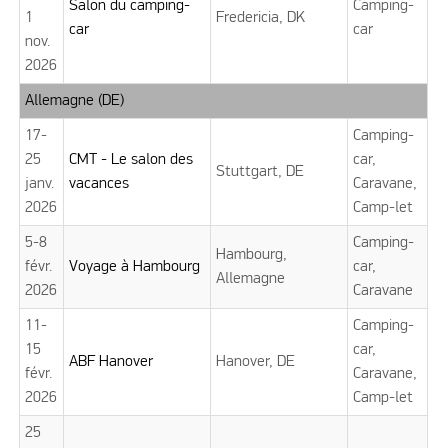
Salon du camping-
Camping-
1
Fredericia, DK
car
car
nov.
2026
Allemagne (DE)
17-
Camping-
25
CMT - Le salon des
car,
Stuttgart, DE
janv.
vacances
Caravane,
2026
Camp-let
5-8
Camping-
Hambourg,
févr.
Voyage à Hambourg
car,
Allemagne
2026
Caravane
11-
Camping-
15
car,
ABF Hanover
Hanover, DE
févr.
Caravane,
2026
Camp-let
25