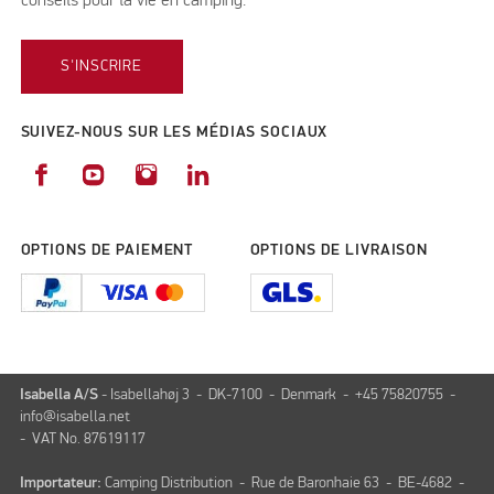
conseils pour la vie en camping.
S'INSCRIRE
SUIVEZ-NOUS SUR LES MÉDIAS SOCIAUX
OPTIONS DE PAIEMENT
OPTIONS DE LIVRAISON
Isabella A/S
- Isabellahøj 3 - DK-7100 - Denmark - +45 75820755 -
info@isabella.net
- VAT No. 87619117
Importateur:
Camping Distribution - Rue de Baronhaie 63 - BE-4682 -