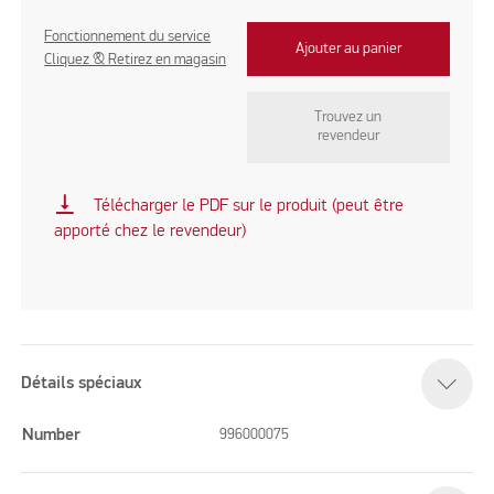
Fonctionnement du service
Ajouter au panier
Cliquez & Retirez en magasin
Trouvez un
revendeur
vertical_align_bottom
Télécharger le PDF sur le produit (peut être
apporté chez le revendeur)
Détails spéciaux
Number
996000075